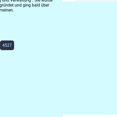
g und Verwaltung". Sie wurde
gründet und ging bald über
emeinen.
4527