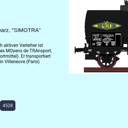
warz, "SIMOTRA"
 aktiven Verleiher ist
 des MOyens de TRAnsport,
rtmittel). Er transportiert
in Villeneuve (Paris)
4528