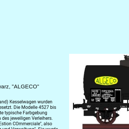
warz, "ALGECO"
stand) Kesselwagen wurden
esetzt. Die Modelle 4527 bis
kte typische Farbgebung
des jeweiligen Verleihers.
GEstion COmmerciale", also